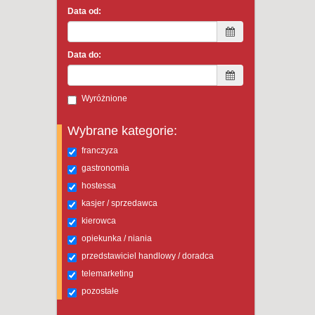
Data od:
Data do:
Wyróżnione
Wybrane kategorie:
franczyza
gastronomia
hostessa
kasjer / sprzedawca
kierowca
opiekunka / niania
przedstawiciel handlowy / doradca
telemarketing
pozostałe