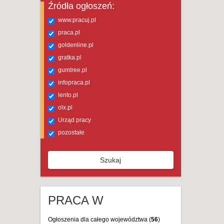
Źródła ogłoszeń:
www.pracuj.pl
praca.pl
goldenline.pl
gratka.pl
gumtree.pl
infopraca.pl
lento.pl
olx.pl
Urząd pracy
pozostałe
Szukaj
PRACA W
Ogłoszenia dla całego województwa (
56
)