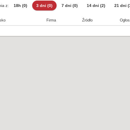
ia z:
18h
(0)
3 dni
(0)
7 dni
(0)
14 dni
(2)
21 dni
(
sko
Firma
Źródło
Ogłos