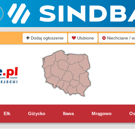
Dodaj ogłoszenie
Ulubione
Niechciane / 
Ełk
Giżycko
Iława
Mrągowo
Os