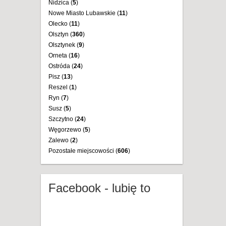
Nidzica (
5
)
Nowe Miasto Lubawskie (
11
)
Olecko (
11
)
Olsztyn (
360
)
Olsztynek (
9
)
Orneta (
16
)
Ostróda (
24
)
Pisz (
13
)
Reszel (
1
)
Ryn (
7
)
Susz (
5
)
Szczytno (
24
)
Węgorzewo (
5
)
Zalewo (
2
)
Pozostałe miejscowości (
606
)
Facebook - lubię to