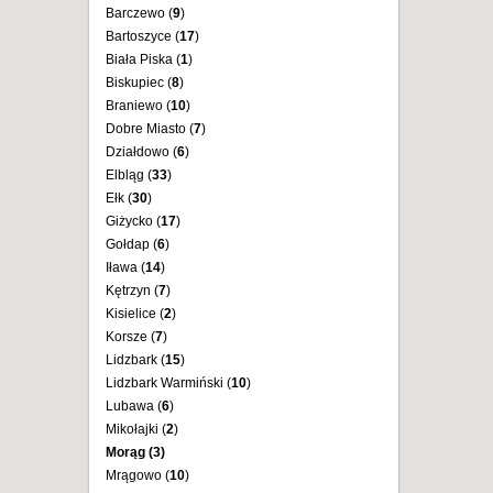
Barczewo (
9
)
Bartoszyce (
17
)
Biała Piska (
1
)
Biskupiec (
8
)
Braniewo (
10
)
Dobre Miasto (
7
)
Działdowo (
6
)
Elbląg (
33
)
Ełk (
30
)
Giżycko (
17
)
Gołdap (
6
)
Iława (
14
)
Kętrzyn (
7
)
Kisielice (
2
)
Korsze (
7
)
Lidzbark (
15
)
Lidzbark Warmiński (
10
)
Lubawa (
6
)
Mikołajki (
2
)
Morąg (
3
)
Mrągowo (
10
)