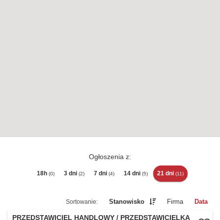
Ogłoszenia z:
18h
3 dni
7 dni
14 dni
21 dni
(0)
(2)
(4)
(5)
(11)
Stanowisko
Firma
Data
PRZEDSTAWICIEL HANDLOWY / PRZEDSTAWICIELKA