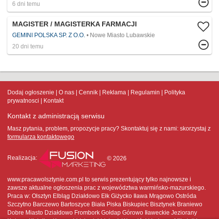
6 dni temu
MAGISTER / MAGISTERKA FARMACJI
GEMINI POLSKA SP. Z O.O.
Nowe Miasto Lubawskie
20 dni temu
Dodaj ogłoszenie
O nas
Cennik
Reklama
Regulamin
Polityka
prywatnosci
Kontakt
Kontakt z administracją serwisu
Masz pytania, problem, propozycje pracy? Skontaktuj się z nami:
skorzystaj z
formularza kontaktowego
Realizacja:
© 2026
www.pracawolsztynie.com.pl to serwis prezentujący tylko najnowsze i
zawsze aktualne ogłoszenia prac z województwa warmińsko-mazurskiego.
Praca w: Olsztyn Elbląg Działdowo Ełk Giżycko Iława Mrągowo Ostróda
Szczytno Barczewo Bartoszyce Biała Piska Biskupiec Bisztynek Braniewo
Dobre Miasto Działdowo Frombork Gołdap Górowo Iławeckie Jeziorany