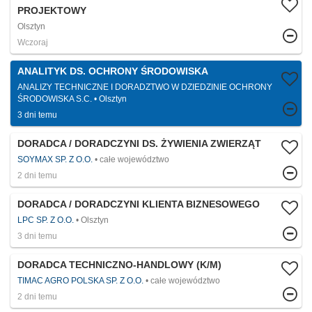
PROJEKTOWY
Olsztyn
Wczoraj
ANALITYK DS. OCHRONY ŚRODOWISKA
ANALIZY TECHNICZNE I DORADZTWO W DZIEDZINIE OCHRONY
ŚRODOWISKA S.C.
Olsztyn
3 dni temu
DORADCA / DORADCZYNI DS. ŻYWIENIA ZWIERZĄT
SOYMAX SP. Z O.O.
całe województwo
2 dni temu
DORADCA / DORADCZYNI KLIENTA BIZNESOWEGO
LPC SP. Z O.O.
Olsztyn
3 dni temu
DORADCA TECHNICZNO-HANDLOWY (K/M)
TIMAC AGRO POLSKA SP. Z O.O.
całe województwo
2 dni temu