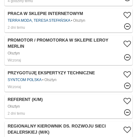
4 godziny temu
PRACA W SKLEPIE INTERNETOWYM
TERRA MODA, TERESA STEFAŃSKA
Olsztyn
2 dni temu
PROMOTOR / PROMOTORKA W SKLEPIE LEROY
MERLIN
Olsztyn
Wczoraj
PRZYGOTUJĘ EKSPERTYZY TECHNICZNE
SYNTCOM POLSKA
Olsztyn
Wczoraj
REFERENT (K/M)
Olsztyn
2 dni temu
REGIONALNY KIEROWNIK DS. ROZWOJU SIECI
DEALERSKIEJ (M/K)