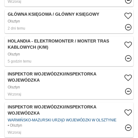
Wczoraj
GŁÓWNA KSIĘGOWA / GŁÓWNY KSIĘGOWY
Olsztyn
2 dni temu
HOLANDIA - ELEKTROMONTER / MONTER TRAS
KABLOWYCH (K/M)
Olsztyn
5 godzin temu
INSPEKTOR WOJEWÓDZKI/INSPEKTORKA
WOJEWÓDZKA
Olsztyn
Wczoraj
INSPEKTOR WOJEWÓDZKI/INSPEKTORKA
WOJEWÓDZKA
WARMIŃSKO-MAZURSKI URZĄD WOJEWÓDZKI W OLSZTYNIE
Olsztyn
Wczoraj