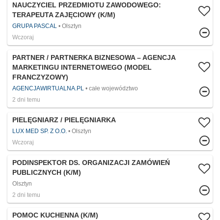
NAUCZYCIEL PRZEDMIOTU ZAWODOWEGO:
TERAPEUTA ZAJĘCIOWY (K/M)
GRUPA PASCAL
Olsztyn
Wczoraj
PARTNER / PARTNERKA BIZNESOWA – AGENCJA
MARKETINGU INTERNETOWEGO (MODEL
FRANCZYZOWY)
AGENCJAWIRTUALNA.PL
całe województwo
2 dni temu
PIELĘGNIARZ / PIELĘGNIARKA
LUX MED SP. Z O.O.
Olsztyn
Wczoraj
PODINSPEKTOR DS. ORGANIZACJI ZAMÓWIEŃ
PUBLICZNYCH (K/M)
Olsztyn
2 dni temu
POMOC KUCHENNA (K/M)