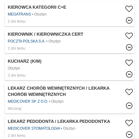
KIEROWCA KATEGORII C+E
MEGATRANS
Olsztyn
2 dni temu
KIEROWNIK / KIEROWNICZKA CERT
POCZTA POLSKA S.A.
Olsztyn
2 dni temu
KUCHARZ (K/M)
Olsztyn
3 dni temu
LEKARZ CHORÓB WEWNĘTRZNYCH / LEKARKA
CHORÓB WEWNĘTRZNYCH
MEDICOVER SP. Z O.O.
Olsztyn
Wczoraj
LEKARZ PEDODONTA / LEKARKA PEDODONTKA​
MEDICOVER STOMATOLOGIA
Olsztyn
2 dni temu