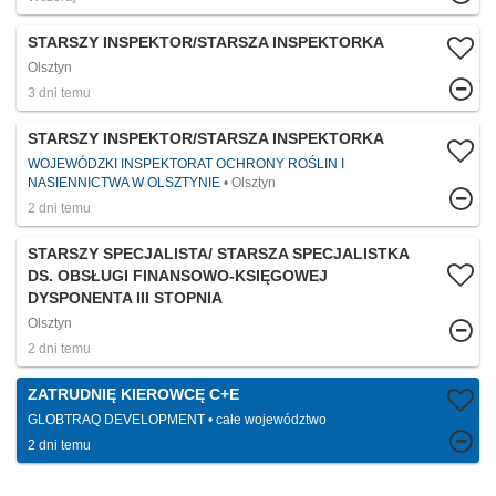
STARSZY INSPEKTOR/STARSZA INSPEKTORKA
Olsztyn
3 dni temu
STARSZY INSPEKTOR/STARSZA INSPEKTORKA
WOJEWÓDZKI INSPEKTORAT OCHRONY ROŚLIN I
NASIENNICTWA W OLSZTYNIE
Olsztyn
2 dni temu
STARSZY SPECJALISTA/ STARSZA SPECJALISTKA
DS. OBSŁUGI FINANSOWO-KSIĘGOWEJ
DYSPONENTA III STOPNIA
Olsztyn
2 dni temu
ZATRUDNIĘ KIEROWCĘ C+E
GLOBTRAQ DEVELOPMENT
całe województwo
2 dni temu