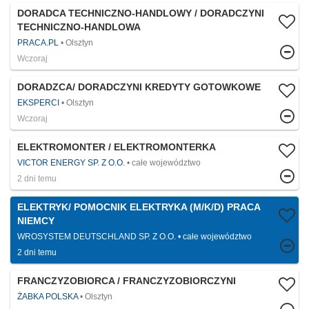
DORADCA TECHNICZNO-HANDLOWY / DORADCZYNI
TECHNICZNO-HANDLOWA
PRACA.PL
Olsztyn
Wczoraj
DORADZCA/ DORADCZYNI KREDYTY GOTOWKOWE
EKSPERCI
Olsztyn
Wczoraj
ELEKTROMONTER / ELEKTROMONTERKA
VICTOR ENERGY SP. Z O.O.
całe województwo
2 dni temu
ELEKTRYK/ POMOCNIK ELEKTRYKA (M/K/D) PRACA
NIEMCY
WROSYSTEM DEUTSCHLAND SP. Z O.O.
całe województwo
2 dni temu
FRANCZYZOBIORCA / FRANCZYZOBIORCZYNI
ŻABKA POLSKA
Olsztyn