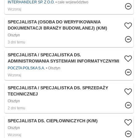
INTERHANDLER SP. Z O.O.
całe województwo
Wczoraj
SPECJALISTA (OSOBA DO WERYFIKOWANIA
DOKUMENTACJI BRANŻY BUDOWLANEJ) (K/M)
Olsztyn
3 dni temu
SPECJALISTA / SPECJALISTKA DS.
ADMINISTROWANIA SYSTEMAMI INFORMATYCZNYMI
POCZTA POLSKA S.A.
Olsztyn
Wczoraj
SPECJALISTA / SPECJALISTKA DS. SPRZEDAŻY
TECHNICZNEJ
Olsztyn
2 dni temu
SPECJALISTA DS. CIEPŁOWNICZYCH (K/M)
Olsztyn
Wczoraj