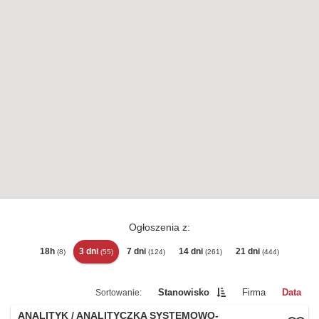
Ogłoszenia z:
18h
3 dni
7 dni
14 dni
21 dni
(8)
(55)
(124)
(261)
(444)
Stanowisko
Firma
Data
ANALITYK / ANALITYCZKA SYSTEMOWO-