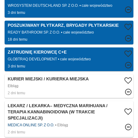
WROSYSTEM DEUTSCHLAND SP. Z O.O.
całe województwo
3 dni temu
POSZUKIWANY PŁYTKARZ, BRYGADY PŁYTKARSKIE
READY BATHROOM SP. Z O.O.
całe województwo
18 dni temu
ZATRUDNIĘ KIEROWCĘ C+E
GLOBTRAQ DEVELOPMENT
całe województwo
3 dni temu
KURIER MIEJSKI / KURIERKA MIEJSKA
Elbląg
2 dni temu
LEKARZ / LEKARKA– MEDYCZNA MARIHUANA /
TERAPIA KANNABINOIDOWA (W TRAKCIE
SPECJALIZACJI)
MEDICA ONLINE SP. Z O.O.
Elbląg
2 dni temu