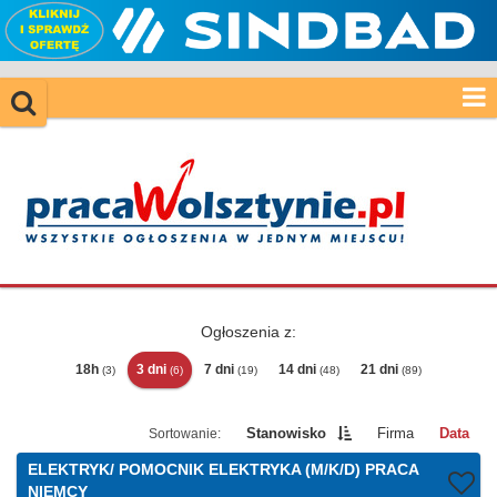
Ogłoszenia z:
18h
3 dni
7 dni
14 dni
21 dni
(3)
(6)
(19)
(48)
(89)
Stanowisko
Firma
Data
ELEKTRYK/ POMOCNIK ELEKTRYKA (M/K/D) PRACA
NIEMCY