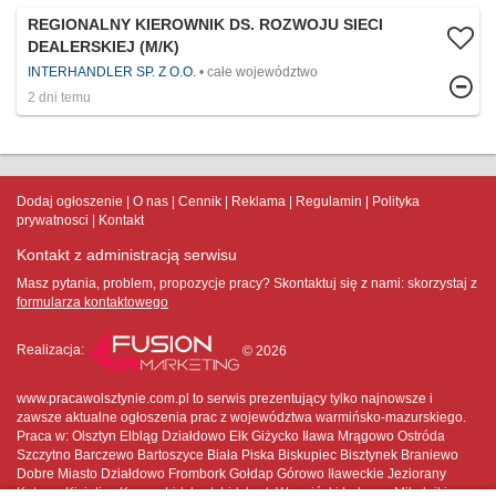
REGIONALNY KIEROWNIK DS. ROZWOJU SIECI
DEALERSKIEJ (M/K)
INTERHANDLER SP. Z O.O.
całe województwo
2 dni temu
Dodaj ogłoszenie
O nas
Cennik
Reklama
Regulamin
Polityka
prywatnosci
Kontakt
Kontakt z administracją serwisu
Masz pytania, problem, propozycje pracy? Skontaktuj się z nami:
skorzystaj z
formularza kontaktowego
Realizacja:
© 2026
www.pracawolsztynie.com.pl to serwis prezentujący tylko najnowsze i
zawsze aktualne ogłoszenia prac z województwa warmińsko-mazurskiego.
Praca w: Olsztyn Elbląg Działdowo Ełk Giżycko Iława Mrągowo Ostróda
Szczytno Barczewo Bartoszyce Biała Piska Biskupiec Bisztynek Braniewo
Dobre Miasto Działdowo Frombork Gołdap Górowo Iławeckie Jeziorany
Kętrzyn Kisielice Korsze Lidzbark Lidzbark Warmiński Lubawa Mikołajki