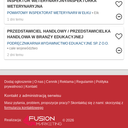
INSPEKTOR WETERYNARYJNY/INSPEKTORKA
WETERYNARYJNA
POWIATOWY INSPEKTORAT WETERYNARII W EŁKU
Ełk
1 dni temu
PRZEDSTAWICIEL HANDLOWY / PRZEDSTAWICIELKA
HANDLOWA W BRANŻY EDUKACYJNEJ
PODRĘCZNIKARNIA WYDAWNICTWO EDUKACYJNE SP. Z O.O.
całe województwo
2 dni temu
Dodaj ogłoszenie
O nas
Cennik
Reklama
Regulamin
Polityka
prywatnosci
Kontakt
Kontakt z administracją serwisu
Masz pytania, problem, propozycje pracy? Skontaktuj się z nami:
skorzystaj z
formularza kontaktowego
Realizacja:
© 2026