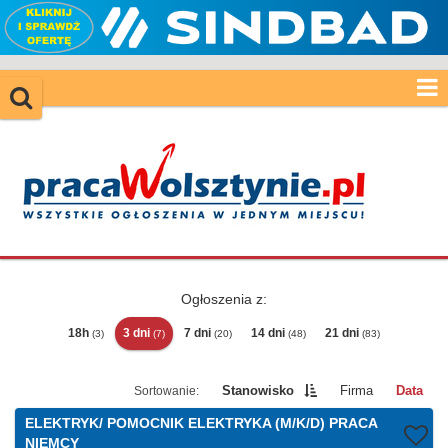
Ogłoszenia z:
18h
3 dni
7 dni
14 dni
21 dni
(3)
(7)
(20)
(48)
(83)
Stanowisko
Firma
Data
ELEKTRYK/ POMOCNIK ELEKTRYKA (M/K/D) PRACA
NIEMCY