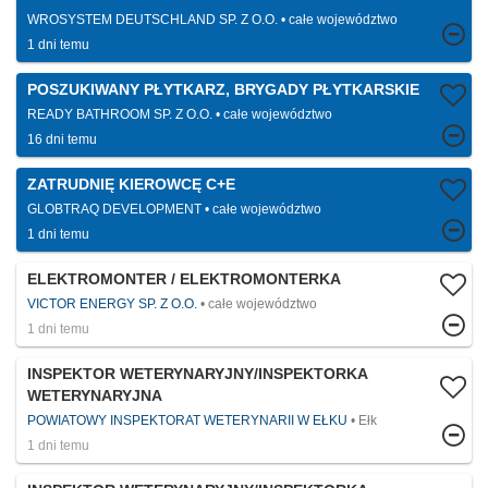
WROSYSTEM DEUTSCHLAND SP. Z O.O.
całe województwo
1 dni temu
POSZUKIWANY PŁYTKARZ, BRYGADY PŁYTKARSKIE
READY BATHROOM SP. Z O.O.
całe województwo
16 dni temu
ZATRUDNIĘ KIEROWCĘ C+E
GLOBTRAQ DEVELOPMENT
całe województwo
1 dni temu
ELEKTROMONTER / ELEKTROMONTERKA
VICTOR ENERGY SP. Z O.O.
całe województwo
1 dni temu
INSPEKTOR WETERYNARYJNY/INSPEKTORKA
WETERYNARYJNA
POWIATOWY INSPEKTORAT WETERYNARII W EŁKU
Ełk
1 dni temu