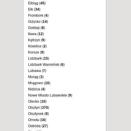
Elbląg (
45
)
Ełk (
34
)
Frombork (
4
)
Giżycko (
14
)
Gołdap (
8
)
Iława (
12
)
Kętrzyn (
9
)
Kisielice (
2
)
Korsze (
9
)
Lidzbark (
15
)
Lidzbark Warmiński (
6
)
Lubawa (
7
)
Morąg (
3
)
Mrągowo (
10
)
Nidzica (
4
)
Nowe Miasto Lubawskie (
9
)
Olecko (
10
)
Olsztyn (
370
)
Olsztynek (
9
)
Orneta (
16
)
Ostróda (
27
)