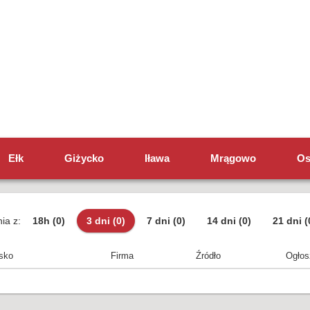
Ełk
Giżycko
Iława
Mrągowo
Os
ia z:
18h
(0)
3 dni
(0)
7 dni
(0)
14 dni
(0)
21 dni
(
sko
Firma
Źródło
Ogłos