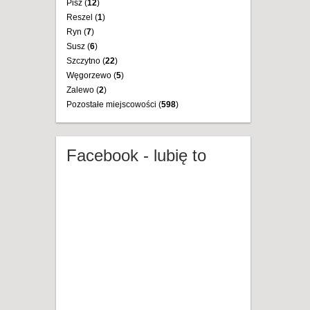
Pisz (
12
)
Reszel (
1
)
Ryn (
7
)
Susz (
6
)
Szczytno (
22
)
Węgorzewo (
5
)
Zalewo (
2
)
Pozostałe miejscowości (
598
)
Facebook - lubię to