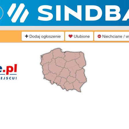
Dodaj ogłoszenie
Ulubione
Niechciane / 