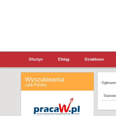
Olsztyn
Elbląg
Działdowo
Wyszukiwarka
Ogłoszen
cała Polska
Stanowi