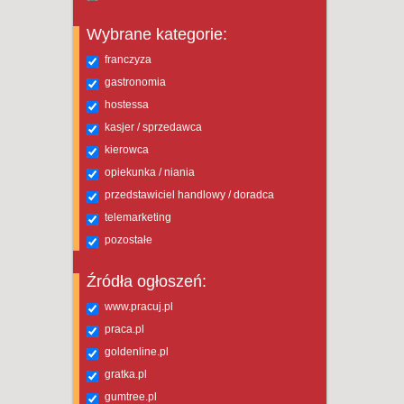
Wybrane kategorie:
franczyza
gastronomia
hostessa
kasjer / sprzedawca
kierowca
opiekunka / niania
przedstawiciel handlowy / doradca
telemarketing
pozostałe
Źródła ogłoszeń:
www.pracuj.pl
praca.pl
goldenline.pl
gratka.pl
gumtree.pl