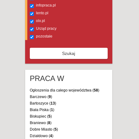
infopraca.pl
lento.pl
olx.pl
Urząd pracy
pozostałe
Szukaj
PRACA W
Ogłoszenia dla całego województwa (
58
)
Barczewo (
9
)
Bartoszyce (
13
)
Biała Piska (
1
)
Biskupiec (
5
)
Braniewo (
8
)
Dobre Miasto (
5
)
Działdowo (
4
)