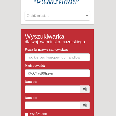
Znajdź miasto...
Wyszukiwarka
dla woj. warminsko-mazurskiego
Fraza (w nazwie stanowiska):
Miejscowość:
Data od:
Data do:
Wyróżnione