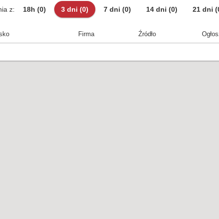
ia z:
18h
(0)
3 dni
(0)
7 dni
(0)
14 dni
(0)
21 dni
(
sko
Firma
Źródło
Ogłos