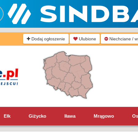
Dodaj ogłoszenie
Ulubione
Niechciane / 
Ełk
Giżycko
Iława
Mrągowo
Os