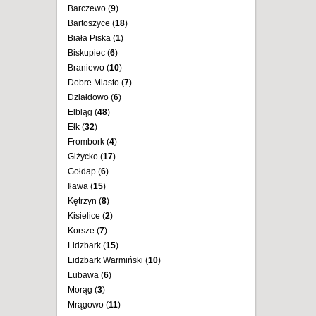
Barczewo (
9
)
Bartoszyce (
18
)
Biała Piska (
1
)
Biskupiec (
6
)
Braniewo (
10
)
Dobre Miasto (
7
)
Działdowo (
6
)
Elbląg (
48
)
Ełk (
32
)
Frombork (
4
)
Giżycko (
17
)
Gołdap (
6
)
Iława (
15
)
Kętrzyn (
8
)
Kisielice (
2
)
Korsze (
7
)
Lidzbark (
15
)
Lidzbark Warmiński (
10
)
Lubawa (
6
)
Morąg (
3
)
Mrągowo (
11
)