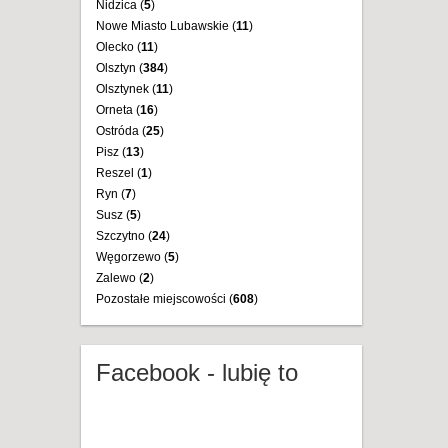
Nidzica (
5
)
Nowe Miasto Lubawskie (
11
)
Olecko (
11
)
Olsztyn (
384
)
Olsztynek (
11
)
Orneta (
16
)
Ostróda (
25
)
Pisz (
13
)
Reszel (
1
)
Ryn (
7
)
Susz (
5
)
Szczytno (
24
)
Węgorzewo (
5
)
Zalewo (
2
)
Pozostałe miejscowości (
608
)
Facebook - lubię to