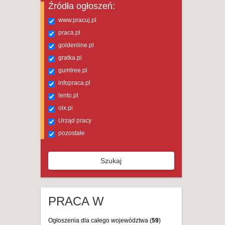
Źródła ogłoszeń:
www.pracuj.pl
praca.pl
goldenline.pl
gratka.pl
gumtree.pl
infopraca.pl
lento.pl
olx.pl
Urząd pracy
pozostałe
Szukaj
PRACA W
Ogłoszenia dla całego województwa (
59
)