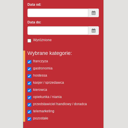
Data od:
Data do:
Wyróżnione
Wybrane kategorie:
franczyza
gastronomia
hostessa
kasjer / sprzedawca
kierowca
opiekunka / niania
przedstawiciel handlowy / doradca
telemarketing
pozostałe