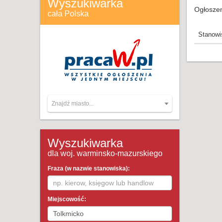
Wyszukiwarka
Ogłoszen
cała Polska
Stanowi
Znajdź miasto...
Wyszukiwarka
dla woj. warminsko-mazurskiego
Fraza (w nazwie stanowiska):
Miejscowość: