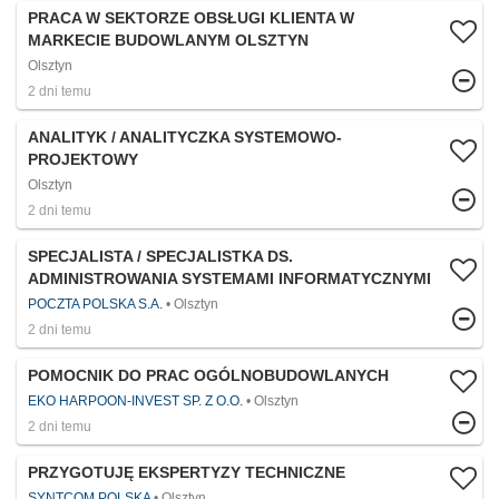
PRACA W SEKTORZE OBSŁUGI KLIENTA W
MARKECIE BUDOWLANYM OLSZTYN
Olsztyn
2 dni temu
ANALITYK / ANALITYCZKA SYSTEMOWO-
PROJEKTOWY
Olsztyn
2 dni temu
SPECJALISTA / SPECJALISTKA DS.
ADMINISTROWANIA SYSTEMAMI INFORMATYCZNYMI
POCZTA POLSKA S.A.
Olsztyn
2 dni temu
POMOCNIK DO PRAC OGÓLNOBUDOWLANYCH
EKO HARPOON-INVEST SP. Z O.O.
Olsztyn
2 dni temu
PRZYGOTUJĘ EKSPERTYZY TECHNICZNE
SYNTCOM POLSKA
Olsztyn