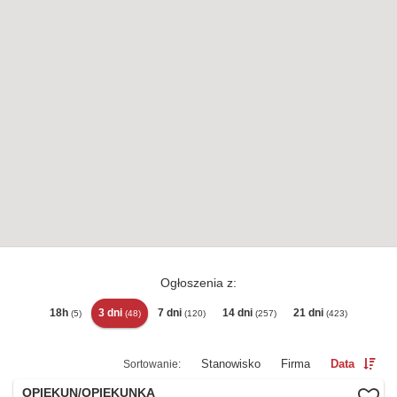
Ogłoszenia z:
18h
3 dni
7 dni
14 dni
21 dni
(5)
(48)
(120)
(257)
(423)
Stanowisko
Firma
Data
OPIEKUN/OPIEKUNKA