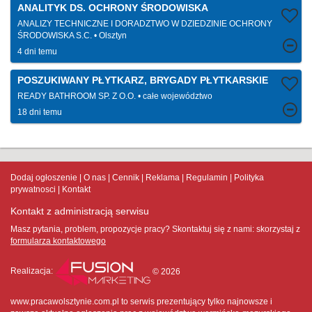
ANALITYK DS. OCHRONY ŚRODOWISKA
ANALIZY TECHNICZNE I DORADZTWO W DZIEDZINIE OCHRONY
ŚRODOWISKA S.C.
Olsztyn
4 dni temu
POSZUKIWANY PŁYTKARZ, BRYGADY PŁYTKARSKIE
READY BATHROOM SP. Z O.O.
całe województwo
18 dni temu
Dodaj ogłoszenie
O nas
Cennik
Reklama
Regulamin
Polityka
prywatnosci
Kontakt
Kontakt z administracją serwisu
Masz pytania, problem, propozycje pracy? Skontaktuj się z nami:
skorzystaj z
formularza kontaktowego
Realizacja:
© 2026
www.pracawolsztynie.com.pl to serwis prezentujący tylko najnowsze i