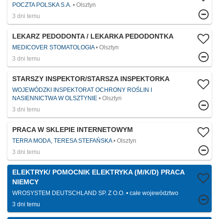
POCZTA POLSKA S.A.
Olsztyn
3 dni temu
LEKARZ PEDODONTA / LEKARKA PEDODONTKA​
MEDICOVER STOMATOLOGIA
Olsztyn
3 dni temu
STARSZY INSPEKTOR/STARSZA INSPEKTORKA
WOJEWÓDZKI INSPEKTORAT OCHRONY ROŚLIN I
NASIENNICTWA W OLSZTYNIE
Olsztyn
3 dni temu
PRACA W SKLEPIE INTERNETOWYM
TERRA MODA, TERESA STEFAŃSKA
Olsztyn
3 dni temu
ELEKTRYK/ POMOCNIK ELEKTRYKA (M/K/D) PRACA
NIEMCY
WROSYSTEM DEUTSCHLAND SP. Z O.O.
całe województwo
3 dni temu