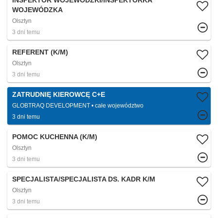
INSPEKTOR WOJEWÓDZKI/INSPEKTORKA
WOJEWÓDZKA
Olsztyn
3 dni temu
REFERENT (K/M)
Olsztyn
3 dni temu
ZATRUDNIĘ KIEROWCĘ C+E
GLOBTRAQ DEVELOPMENT
całe województwo
3 dni temu
POMOC KUCHENNA (K/M)
Olsztyn
3 dni temu
SPECJALISTA/SPECJALISTA DS. KADR K/M
Olsztyn
3 dni temu