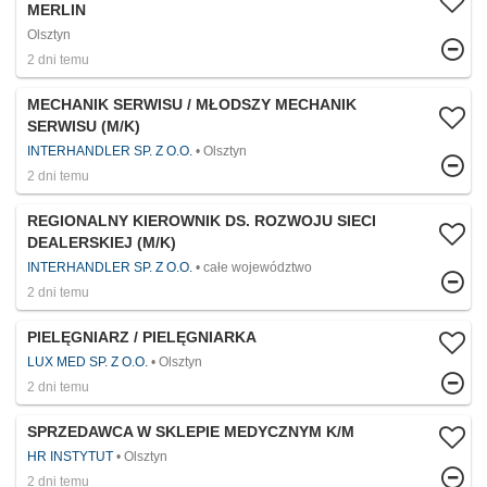
MERLIN
Olsztyn
2 dni temu
MECHANIK SERWISU / MŁODSZY MECHANIK
SERWISU (M/K)
INTERHANDLER SP. Z O.O.
Olsztyn
2 dni temu
REGIONALNY KIEROWNIK DS. ROZWOJU SIECI
DEALERSKIEJ (M/K)
INTERHANDLER SP. Z O.O.
całe województwo
2 dni temu
PIELĘGNIARZ / PIELĘGNIARKA
LUX MED SP. Z O.O.
Olsztyn
2 dni temu
SPRZEDAWCA W SKLEPIE MEDYCZNYM K/M
HR INSTYTUT
Olsztyn
2 dni temu