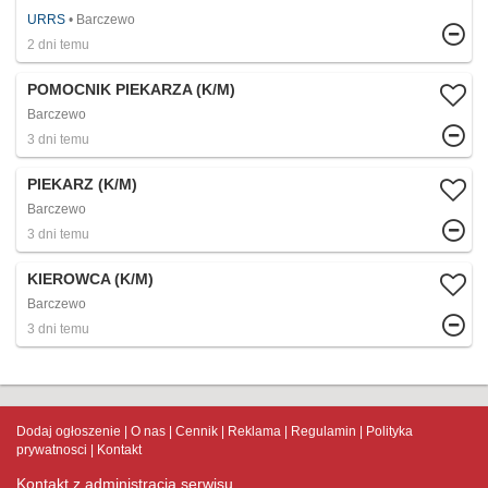
URRS
Barczewo
2 dni temu
POMOCNIK PIEKARZA (K/M)
Barczewo
3 dni temu
PIEKARZ (K/M)
Barczewo
3 dni temu
KIEROWCA (K/M)
Barczewo
3 dni temu
Dodaj ogłoszenie
O nas
Cennik
Reklama
Regulamin
Polityka
prywatnosci
Kontakt
Kontakt z administracją serwisu