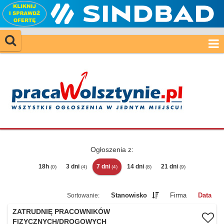
Ogłoszenia z:
18h
3 dni
7 dni
14 dni
21 dni
(0)
(4)
(4)
(8)
(9)
Stanowisko
Firma
Data
ZATRUDNIĘ PRACOWNIKÓW
FIZYCZNYCH/DROGOWYCH