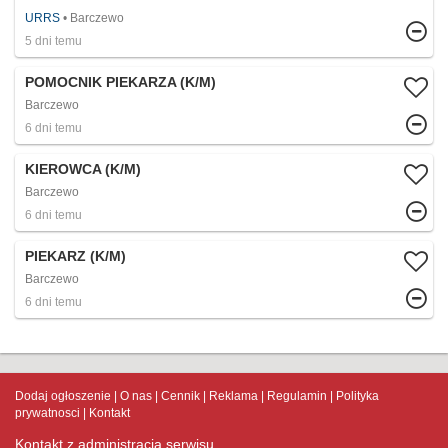
URRS
Barczewo
5 dni temu
POMOCNIK PIEKARZA (K/M)
Barczewo
6 dni temu
KIEROWCA (K/M)
Barczewo
6 dni temu
PIEKARZ (K/M)
Barczewo
6 dni temu
Dodaj ogłoszenie
O nas
Cennik
Reklama
Regulamin
Polityka
prywatnosci
Kontakt
Kontakt z administracją serwisu