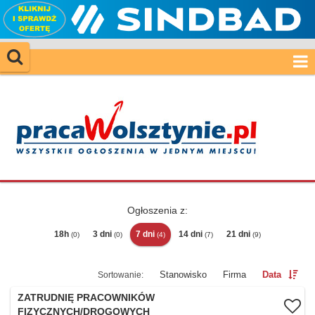
Ogłoszenia z:
18h
3 dni
7 dni
14 dni
21 dni
(0)
(0)
(4)
(7)
(9)
Stanowisko
Firma
Data
ZATRUDNIĘ PRACOWNIKÓW
FIZYCZNYCH/DROGOWYCH