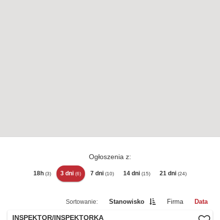
Ogłoszenia z:
18h
3 dni
7 dni
14 dni
21 dni
(3)
(6)
(10)
(15)
(24)
Stanowisko
Firma
Data
INSPEKTOR/INSPEKTORKA