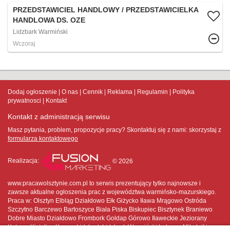
PRZEDSTAWICIEL HANDLOWY / PRZEDSTAWICIELKA
HANDLOWA DS. OZE
Lidzbark Warmiński
Wczoraj
Dodaj ogłoszenie
O nas
Cennik
Reklama
Regulamin
Polityka
prywatnosci
Kontakt
Kontakt z administracją serwisu
Masz pytania, problem, propozycje pracy? Skontaktuj się z nami:
skorzystaj z
formularza kontaktowego
Realizacja:
© 2026
www.pracawolsztynie.com.pl to serwis prezentujący tylko najnowsze i
zawsze aktualne ogłoszenia prac z województwa warmińsko-mazurskiego.
Praca w: Olsztyn Elbląg Działdowo Ełk Giżycko Iława Mrągowo Ostróda
Szczytno Barczewo Bartoszyce Biała Piska Biskupiec Bisztynek Braniewo
Dobre Miasto Działdowo Frombork Gołdap Górowo Iławeckie Jeziorany
Kętrzyn Kisielice Korsze Lidzbark Lidzbark Warmiński Lubawa Mikołajki