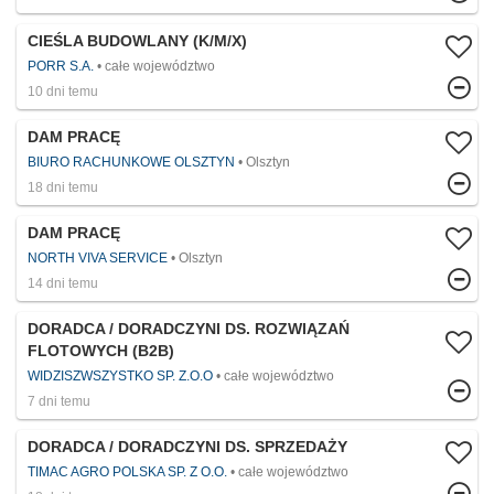
CIEŚLA BUDOWLANY (K/M/X)
PORR S.A.
całe województwo
10 dni temu
DAM PRACĘ
BIURO RACHUNKOWE OLSZTYN
Olsztyn
18 dni temu
DAM PRACĘ
NORTH VIVA SERVICE
Olsztyn
14 dni temu
DORADCA / DORADCZYNI DS. ROZWIĄZAŃ
FLOTOWYCH (B2B)
WIDZISZWSZYSTKO SP. Z.O.O
całe województwo
7 dni temu
DORADCA / DORADCZYNI DS. SPRZEDAŻY
TIMAC AGRO POLSKA SP. Z O.O.
całe województwo