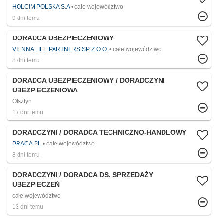
HOLCIM POLSKA S.A
całe województwo
9 dni temu
DORADCA UBEZPIECZENIOWY
VIENNA LIFE PARTNERS SP. Z O.O.
całe województwo
8 dni temu
DORADCA UBEZPIECZENIOWY / DORADCZYNI
UBEZPIECZENIOWA
Olsztyn
17 dni temu
DORADCZYNI / DORADCA TECHNICZNO-HANDLOWY
PRACA.PL
całe województwo
8 dni temu
DORADCZYNI / DORADCA DS. SPRZEDAŻY
UBEZPIECZEŃ
całe województwo
13 dni temu