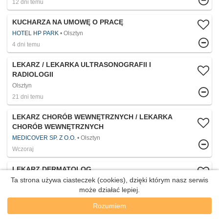
12 dni temu
KUCHARZA NA UMOWĘ O PRACĘ
HOTEL HP PARK
Olsztyn
4 dni temu
LEKARZ / LEKARKA ULTRASONOGRAFII I
RADIOLOGII
Olsztyn
21 dni temu
LEKARZ CHORÓB WEWNĘTRZNYCH / LEKARKA
CHORÓB WEWNĘTRZNYCH
MEDICOVER SP. Z O.O.
Olsztyn
Wczoraj
LEKARZ DERMATOLOG
Ta strona używa ciasteczek (cookies), dzięki którym nasz serwis
MEDICOVER SP. Z O.O.
Olsztyn
może działać lepiej.
20 dni temu
Rozumiem
LEKARZ DERMATOLOG / LEKARKA DERMATOLOŻKA