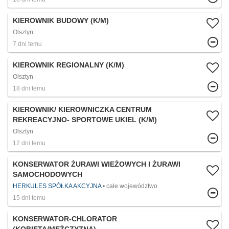
KIEROWNIK BUDOWY (K/M)
Olsztyn
7 dni temu
KIEROWNIK REGIONALNY (K/M)
Olsztyn
18 dni temu
KIEROWNIK/ KIEROWNICZKA CENTRUM
REKREACYJNO- SPORTOWE UKIEL (K/M)
Olsztyn
12 dni temu
KONSERWATOR ŻURAWI WIEŻOWYCH I ŻURAWI
SAMOCHODOWYCH
HERKULES SPÓŁKA AKCYJNA
całe województwo
15 dni temu
KONSERWATOR-CHLORATOR