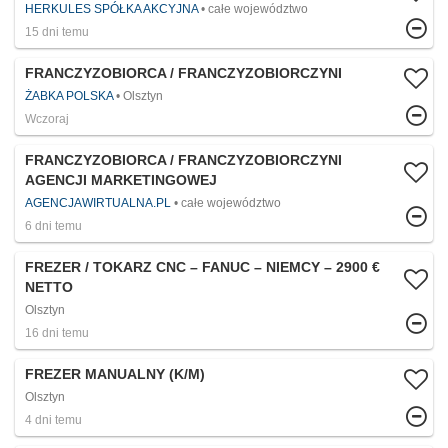
HERKULES SPÓŁKA AKCYJNA
całe województwo
15 dni temu
FRANCZYZOBIORCA / FRANCZYZOBIORCZYNI
ŻABKA POLSKA
Olsztyn
Wczoraj
FRANCZYZOBIORCA / FRANCZYZOBIORCZYNI
AGENCJI MARKETINGOWEJ
AGENCJAWIRTUALNA.PL
całe województwo
6 dni temu
FREZER / TOKARZ CNC – FANUC – NIEMCY – 2900 €
NETTO
Olsztyn
16 dni temu
FREZER MANUALNY (K/M)
Olsztyn
4 dni temu