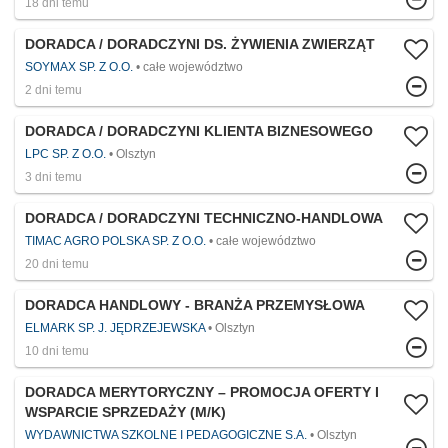
18 dni temu
DORADCA / DORADCZYNI DS. ŻYWIENIA ZWIERZĄT
SOYMAX SP. Z O.O.
całe województwo
2 dni temu
DORADCA / DORADCZYNI KLIENTA BIZNESOWEGO
LPC SP. Z O.O.
Olsztyn
3 dni temu
DORADCA / DORADCZYNI TECHNICZNO-HANDLOWA
TIMAC AGRO POLSKA SP. Z O.O.
całe województwo
20 dni temu
DORADCA HANDLOWY - BRANŻA PRZEMYSŁOWA
ELMARK SP. J. JĘDRZEJEWSKA
Olsztyn
10 dni temu
DORADCA MERYTORYCZNY – PROMOCJA OFERTY I
WSPARCIE SPRZEDAŻY (M/K)
WYDAWNICTWA SZKOLNE I PEDAGOGICZNE S.A.
Olsztyn