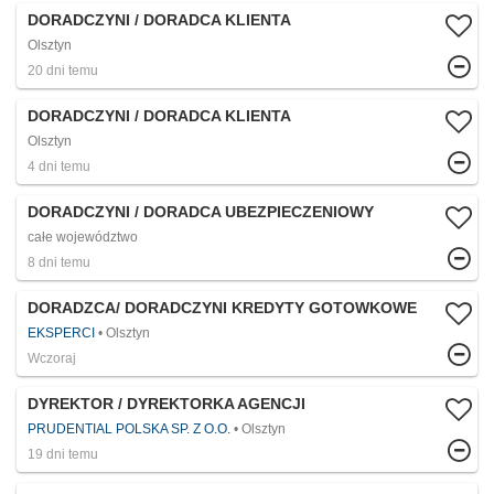
DORADCZYNI / DORADCA KLIENTA
Olsztyn
20 dni temu
DORADCZYNI / DORADCA KLIENTA
Olsztyn
4 dni temu
DORADCZYNI / DORADCA UBEZPIECZENIOWY
całe województwo
8 dni temu
DORADZCA/ DORADCZYNI KREDYTY GOTOWKOWE
EKSPERCI
Olsztyn
Wczoraj
DYREKTOR / DYREKTORKA AGENCJI
PRUDENTIAL POLSKA SP. Z O.O.
Olsztyn
19 dni temu