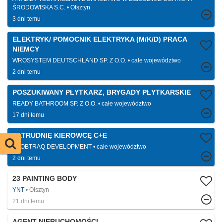
ŚRODOWISKA S.C.
Olsztyn
3 dni temu
ELEKTRYK/ POMOCNIK ELEKTRYKA (M/K/D) PRACA
NIEMCY
WROSYSTEM DEUTSCHLAND SP. Z O.O.
całe województwo
2 dni temu
POSZUKIWANY PŁYTKARZ, BRYGADY PŁYTKARSKIE
READY BATHROOM SP. Z O.O.
całe województwo
17 dni temu
ZATRUDNIĘ KIEROWCĘ C+E
GLOBTRAQ DEVELOPMENT
całe województwo
2 dni temu
23 PAINTING BODY
YNT
Olsztyn
21 dni temu
AGENT NIERUCHOMOŚCI