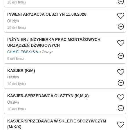
18 dni temu
INWENTARYZACJA OLSZTYN 11.08.2026​
Olsztyn
19 dni temu
INŻYNIER / INŻYNIERKA PRAC MONTAŻOWYCH
URZĄDZEŃ DŹWIGOWYCH
CHMIELEWSKI S.A.
Olsztyn
9 dni temu
KASJER (K/M)
Olsztyn
10 dni temu
KASJER-SPRZEDAWCA OLSZTYN (K,M,X)
Olsztyn
10 dni temu
KASJER/SPRZEDAWCA W SKLEPIE SPOŻYWCZYM
(M/K/X)