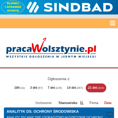
Ogłoszenia z:
18h
3 dni
7 dni
14 dni
21 dni
(11)
(57)
(125)
(267)
(444)
Stanowisko
Firma
Data
ANALITYK DS. OCHRONY ŚRODOWISKA
ANALIZY TECHNICZNE I DORADZTWO W DZIEDZINIE OCHRONY