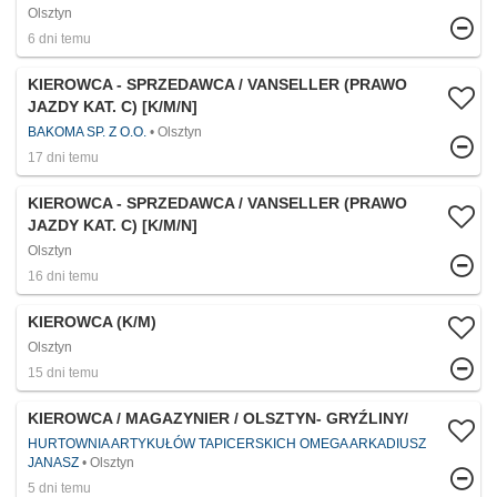
Olsztyn
6 dni temu
KIEROWCA - SPRZEDAWCA / VANSELLER (PRAWO
JAZDY KAT. C) [K/M/N]
BAKOMA SP. Z O.O.
Olsztyn
17 dni temu
KIEROWCA - SPRZEDAWCA / VANSELLER (PRAWO
JAZDY KAT. C) [K/M/N]
Olsztyn
16 dni temu
KIEROWCA (K/M)
Olsztyn
15 dni temu
KIEROWCA / MAGAZYNIER / OLSZTYN- GRYŹLINY/
HURTOWNIA ARTYKUŁÓW TAPICERSKICH OMEGA ARKADIUSZ
JANASZ
Olsztyn
5 dni temu