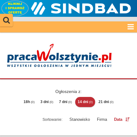
Ogłoszenia z:
18h
3 dni
7 dni
14 dni
21 dni
(0)
(0)
(0)
(0)
(0)
Stanowisko
Firma
Data