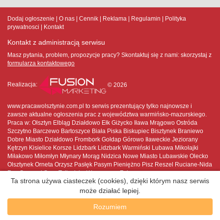
Dodaj ogłoszenie
O nas
Cennik
Reklama
Regulamin
Polityka
prywatnosci
Kontakt
Kontakt z administracją serwisu
Masz pytania, problem, propozycje pracy? Skontaktuj się z nami:
skorzystaj z
formularza kontaktowego
Realizacja:
© 2026
www.pracawolsztynie.com.pl to serwis prezentujący tylko najnowsze i
zawsze aktualne ogłoszenia prac z województwa warmińsko-mazurskiego.
Praca w: Olsztyn Elbląg Działdowo Ełk Giżycko Iława Mrągowo Ostróda
Szczytno Barczewo Bartoszyce Biała Piska Biskupiec Bisztynek Braniewo
Dobre Miasto Działdowo Frombork Gołdap Górowo Iławeckie Jeziorany
Kętrzyn Kisielice Korsze Lidzbark Lidzbark Warmiński Lubawa Mikołajki
Miłakowo Miłomłyn Młynary Morąg Nidzica Nowe Miasto Lubawskie Olecko
Olsztynek Orneta Orzysz Pasłęk Pasym Pieniężno Pisz Reszel Ruciane-Nida
Ryn Sępopol Susz Tolkmicko Węgorzewo Zalewo
Ta strona używa ciasteczek (cookies), dzięki którym nasz serwis
może działać lepiej.
Rozumiem