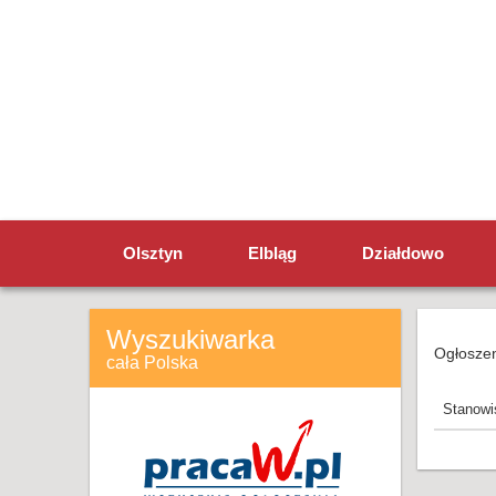
Olsztyn
Elbląg
Działdowo
Wyszukiwarka
Ogłoszen
cała Polska
Stanowi