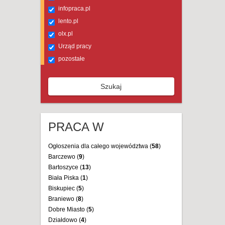
infopraca.pl
lento.pl
olx.pl
Urząd pracy
pozostałe
Szukaj
PRACA W
Ogłoszenia dla całego województwa (
58
)
Barczewo (
9
)
Bartoszyce (
13
)
Biała Piska (
1
)
Biskupiec (
5
)
Braniewo (
8
)
Dobre Miasto (
5
)
Działdowo (
4
)