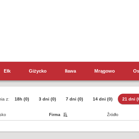
Ełk
Giżycko
Iława
Mrągowo
Os
ia z:
18h
(0)
3 dni
(0)
7 dni
(0)
14 dni
(0)
21 dni
(
sko
Firma
Źródło