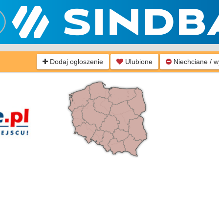
Dodaj ogłoszenie
Ulubione
Niechciane / 