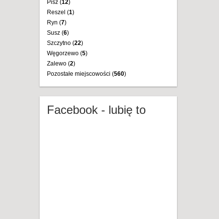
Pisz (
12
)
Reszel (
1
)
Ryn (
7
)
Susz (
6
)
Szczytno (
22
)
Węgorzewo (
5
)
Zalewo (
2
)
Pozostałe miejscowości (
560
)
Facebook - lubię to