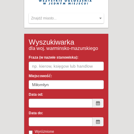
Znajdź miasto...
Wyszukiwarka
dla woj. warminsko-mazurskiego
Fraza (w nazwie stanowiska):
Miejscowość:
Data od:
Data do:
Wyróżnione