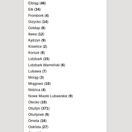
Elbląg (
46
)
Ełk (
34
)
Frombork (
4
)
Giżycko (
14
)
Gołdap (
8
)
Iława (
12
)
Kętrzyn (
9
)
Kisielice (
2
)
Korsze (
9
)
Lidzbark (
15
)
Lidzbark Warmiński (
6
)
Lubawa (
7
)
Morąg (
3
)
Mrągowo (
10
)
Nidzica (
4
)
Nowe Miasto Lubawskie (
9
)
Olecko (
10
)
Olsztyn (
371
)
Olsztynek (
9
)
Orneta (
16
)
Ostróda (
27
)