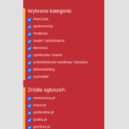
Wybrane kategorie:
franczyza
gastronomia
hostessa
kasjer / sprzedawca
kierowca
opiekunka / niania
przedstawiciel handlowy / doradca
telemarketing
pozostałe
Źródła ogłoszeń:
www.pracuj.pl
praca.pl
goldenline.pl
gratka.pl
gumtree.pl