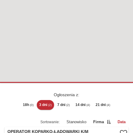
Ogłoszenia z:
18h
3 dni
7 dni
14 dni
21 dni
(0)
(2)
(2)
(4)
(4)
Stanowisko
Firma
Data
OPERATOR KOPARKO-ŁADOWARKI K/M